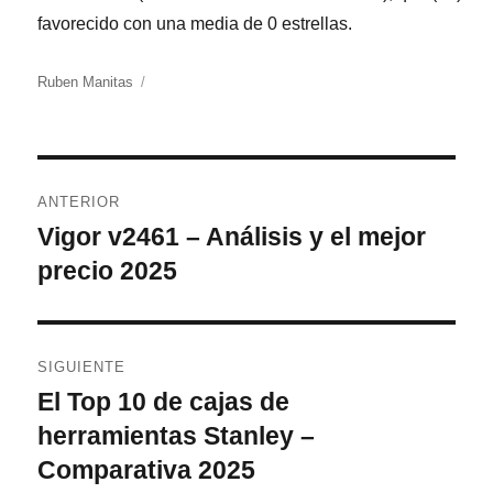
favorecido con una media de 0 estrellas.
Autor
Ruben Manitas
Navegación
ANTERIOR
de
Vigor v2461 – Análisis y el mejor
Entrada
anterior:
precio 2025
entradas
SIGUIENTE
El Top 10 de cajas de
Entrada
siguiente:
herramientas Stanley –
Comparativa 2025