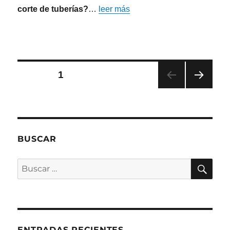
corte de tuberías?
…
leer más
Paginación
PÁGINA
1
PRÓ
de
XIMA
PÁGI
entradas
NA
BUSCAR
BU
Buscar
por:
ENTRADAS RECIENTES