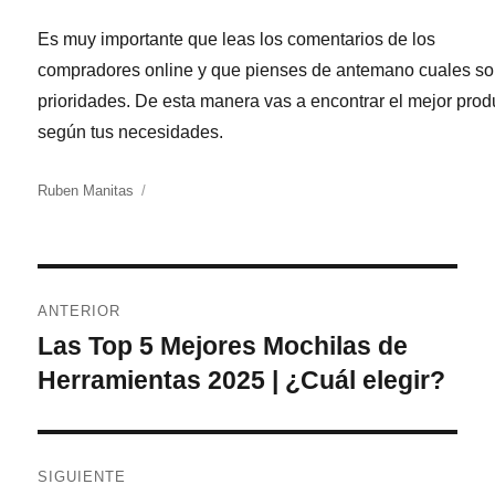
Es muy importante que leas los comentarios de los
compradores online y que pienses de antemano cuales so
prioridades. De esta manera vas a encontrar el mejor prod
según tus necesidades.
Autor
Ruben Manitas
Navegación
ANTERIOR
de
Las Top 5 Mejores Mochilas de
Entrada
anterior:
Herramientas 2025 | ¿Cuál elegir?
entradas
SIGUIENTE